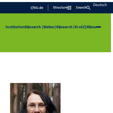
Deutsch
Structure
Search
FAU.de
Institution
Research (Weber)
Research (Krstić)
Menu