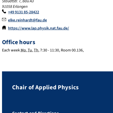
Staudtstr. 7, Bau A3
91058 Erlangen
+49 9131 85-28422
elke.reinhardt@fau.de
https://www.lap.physik.nat.fau.de/
Office hours
Each week
Mo
,
Tu
,
Th
, 7:30 - 11:30, Room 00.136,
Chair of Applied Physics